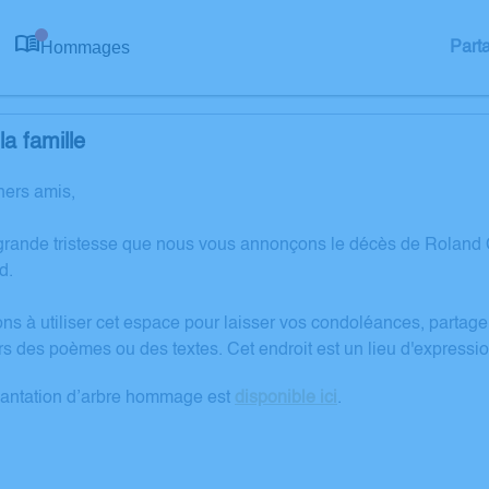
Hommages
Part
0
a famille
hers amis,
grande tristesse que nous vous annonçons le décès de Roland 
d.
ons à utiliser cet espace pour laisser vos condoléances, partag
rs des poèmes ou des textes. Cet endroit est un lieu d'expres
lantation d’arbre hommage est
disponible ici
.