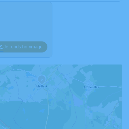
Je rends hommage
3
2