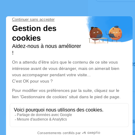
Déroulé de
Le vendred
Église, 182