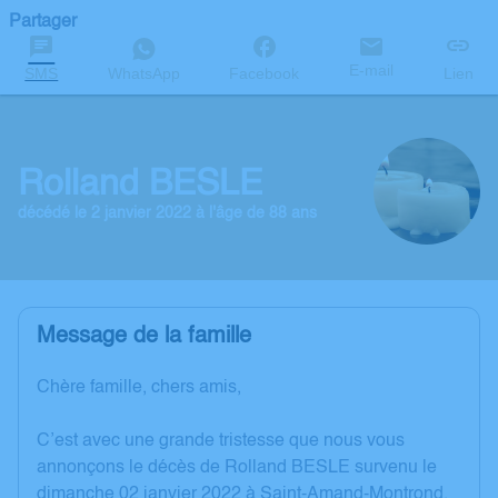
Partager
E-mail
SMS
WhatsApp
Facebook
Lien
Rolland BESLE
décédé le 2 janvier 2022 à l'âge de 88 ans
Message de la famille
Chère famille, chers amis,
C’est avec une grande tristesse que nous vous
annonçons le décès de Rolland BESLE survenu le
dimanche 02 janvier 2022 à Saint-Amand-Montrond.