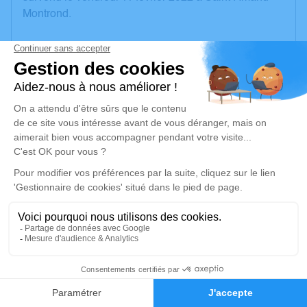
Montrond.
Nous vous invitons à utiliser cet espace pour laisser
vos condoléances, partager des photos souvenirs,
une anecdote ou exprimer vos pensées à travers des
poèmes ou des textes. Cet endroit est un lieu
d'expression dédié à honorer la mémoire de Sami
Mustapha BRESSON.
Un service de plantation d’arbre hommage est
disponible ici
.
Je rends hommage
Cérémonie civile
1
mardi 15 février 2022 à 15h00
Cimetière les Mûriers de Saint-Amand-Montrond
Faire-part
Hommages
av. du Général de Gaulle