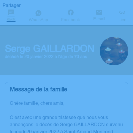
Partager
E-mail
SMS
WhatsApp
Facebook
Lien
Serge GAILLARDON
décédé le 20 janvier 2022 à l'âge de 70 ans
Message de la famille
Chère famille, chers amis,
C’est avec une grande tristesse que nous vous
annonçons le décès de Serge GAILLARDON survenu
le jeudi 20 janvier 2022 à Saint-Amand-Montrond.