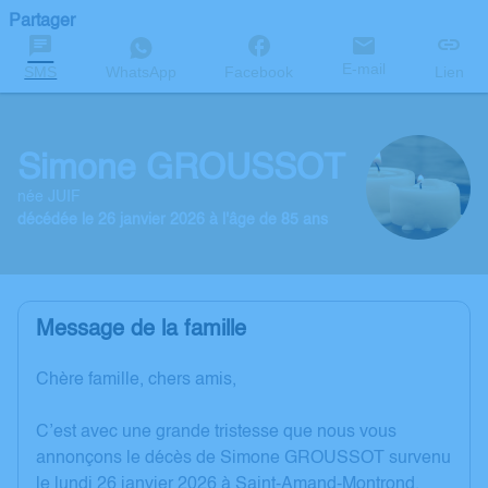
Partager
E-mail
SMS
WhatsApp
Facebook
Lien
Simone GROUSSOT
née JUIF
décédée le 26 janvier 2026 à l'âge de 85 ans
Message de la famille
Chère famille, chers amis,
C’est avec une grande tristesse que nous vous
annonçons le décès de Simone GROUSSOT survenu
le lundi 26 janvier 2026 à Saint-Amand-Montrond.