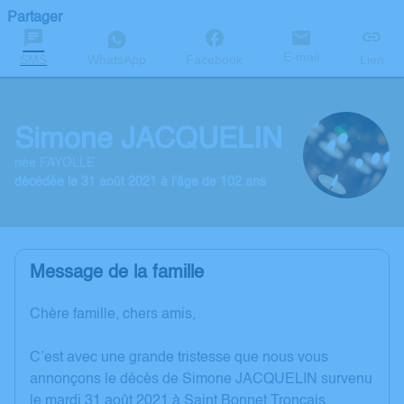
Partager
E-mail
SMS
WhatsApp
Facebook
Lien
Simone JACQUELIN
née FAYOLLE
décédée le 31 août 2021 à l'âge de 102 ans
Message de la famille
Chère famille, chers amis,
C’est avec une grande tristesse que nous vous
annonçons le décès de Simone JACQUELIN survenu
le mardi 31 août 2021 à Saint Bonnet Troncais.