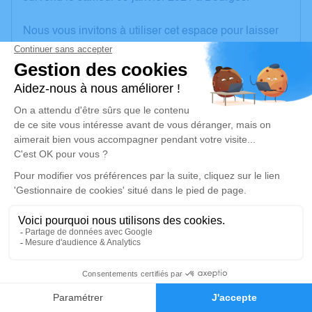
Nous vous invitons à utiliser cet espace pour laisser
vos condoléances, partager des photos souvenirs,
une anecdote ou exprimer vos pensées à travers des
poèmes ou des textes. Cet endroit est un lieu
d'expression dédié à honorer la mémoire de Simon
STYPUIKOWSKI.
Un service de plantation d’arbre hommage est
disponible ici
.
Je rends hommage
Cérémonie religieuse
mardi 19 janvier 2021 à 15h00
6
Église de Saint-Amand-Montrond
18, rue Porte Verte
Faire-part
Hommages
18200 Saint-Amand-Montrond