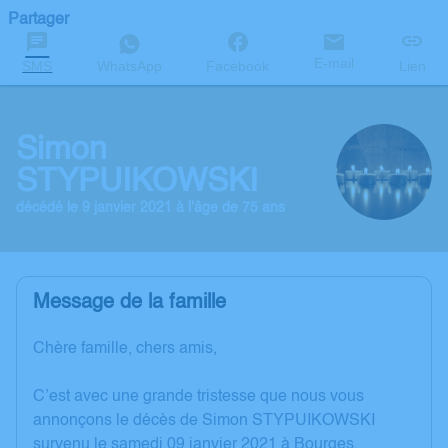
Partager
E-mail
SMS
WhatsApp
Facebook
Lien
Simon
STYPUIKOWSKI
décédé le 9 janvier 2021 à l'âge de 75 ans
Message de la famille
Chère famille, chers amis,
C’est avec une grande tristesse que nous vous
annonçons le décès de Simon STYPUIKOWSKI
survenu le samedi 09 janvier 2021 à Bourges.