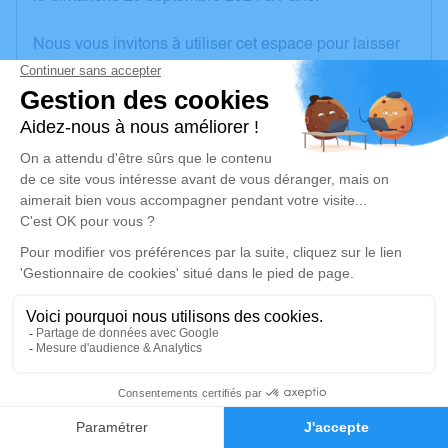
Nous vous invitons à utiliser cet espace pour laisser
vos condoléances, partager des photos souvenirs,
une anecdote ou exprimer vos pensées à travers des
poèmes ou des textes. Cet endroit est un lieu
d'expression dédié à honorer la mémoire de Suzanne
MICHOUX.
Un service de plantation d’arbre hommage est
disponible ici
.
Je rends hommage
Cérémonie religieuse
vendredi 04 octobre 2024 à 10h00
8
Église de Thaumiers
18210 Thaumiers
Faire-part
Hommages