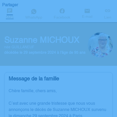
Partager
E-mail
SMS
WhatsApp
Facebook
Lien
Suzanne MICHOUX
née GUILLANEUF
décédée le 29 septembre 2024 à l'âge de 95 ans
Message de la famille
Chère famille, chers amis,
C’est avec une grande tristesse que nous vous
annonçons le décès de Suzanne MICHOUX survenu
le dimanche 29 septembre 2024 à Paris.