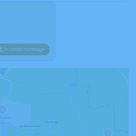
Je rends hommage
2
1