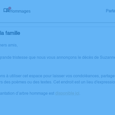
Hommages
Part
0
a famille
hers amis,
 grande tristesse que nous vous annonçons le décès de Suzan
ons à utiliser cet espace pour laisser vos condoléances, partag
rs des poèmes ou des textes. Cet endroit est un lieu d'expre
lantation d’arbre hommage est
disponible ici
.