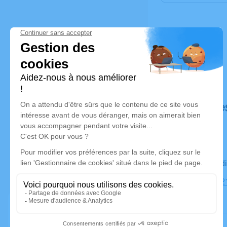
Déroulé de
Le mercre
Église, 182