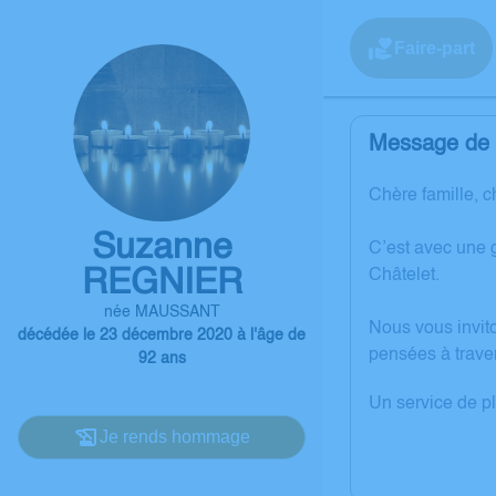
Faire-part
Message de l
Chère famille, c
Suzanne
C’est avec une
REGNIER
Châtelet.
née MAUSSANT
Nous vous invit
décédée le 23 décembre 2020 à l'âge de
pensées à trave
92 ans
Un service de p
Je rends hommage