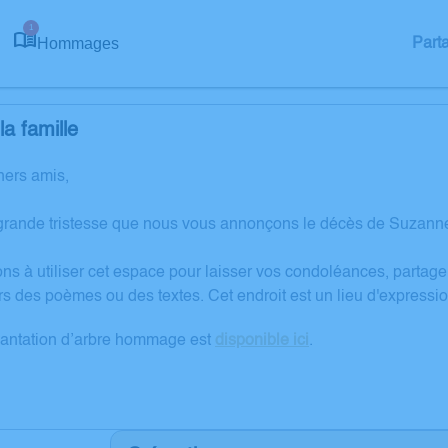
1
Hommages
Part
a famille
hers amis,
grande tristesse que nous vous annonçons le décès de Suzann
ons à utiliser cet espace pour laisser vos condoléances, partag
rs des poèmes ou des textes. Cet endroit est un lieu d'expres
lantation d’arbre hommage est
disponible ici
.