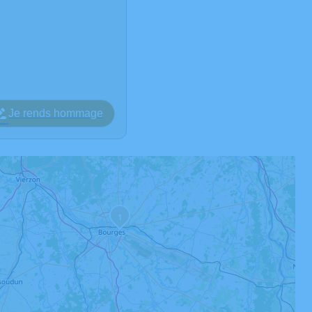
Je rends hommage
1