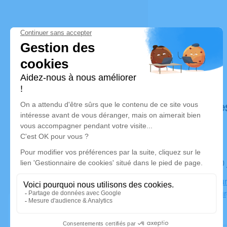
Déroulé de
Le lundi 1
Crématoriu
18000 Bour