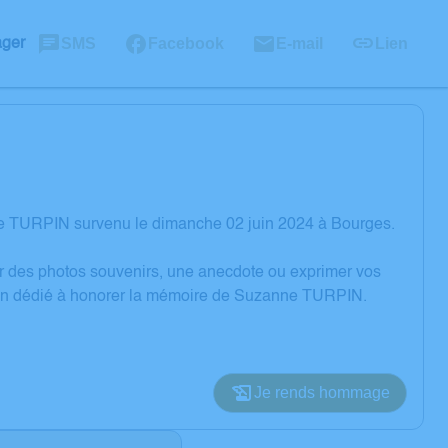
SMS
Facebook
E-mail
Lien
ager
e TURPIN survenu le dimanche 02 juin 2024 à Bourges.
er des photos souvenirs, une anecdote ou exprimer vos
sion dédié à honorer la mémoire de Suzanne TURPIN.
Je rends hommage