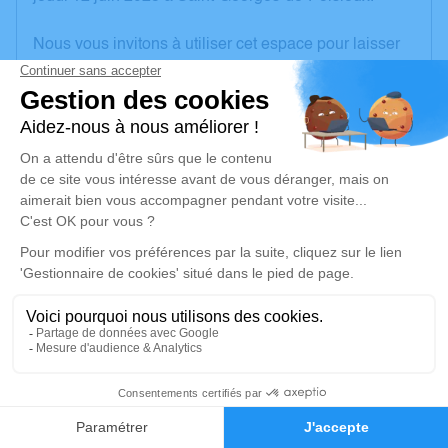
Nous vous invitons à utiliser cet espace pour laisser
vos condoléances, partager des photos souvenirs,
une anecdote ou exprimer vos pensées à travers des
poèmes ou des textes. Cet endroit est un lieu
d'expression dédié à honorer la mémoire de Tristan
LAPIERRE.
Je rends hommage
Cérémonie religieuse
vendredi 20 juin 2025 à 14h30
Église de Saint-Amand-Montrond
18, rue Porte Verte
18200 Saint-Amand-Montrond
18
Faire-part
Hommages
Je rends hommage