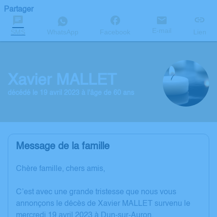
Partager
E-mail
SMS
WhatsApp
Facebook
Lien
Xavier MALLET
décédé le 19 avril 2023 à l'âge de 60 ans
Message de la famille
Chère famille, chers amis,
C’est avec une grande tristesse que nous vous
annonçons le décès de Xavier MALLET survenu le
mercredi 19 avril 2023 à Dun-sur-Auron.