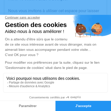
Nous vous invitons à utiliser cet espace pour laisser
vos condoléances, partager des photos souvenirs,
une anecdote ou exprimer vos pensées à travers des
poèmes ou des textes. Cet endroit est un lieu
d'expression dédié à honorer la mémoire d’Yvan
PAQUIER.
Un service de plantation d’arbre hommage est
disponible ici
.
Je rends hommage
Déroulé des obsèques
Inhumation
2
Faire-part
Hommages
Le jeudi 15 octobre 2020 à 16h00