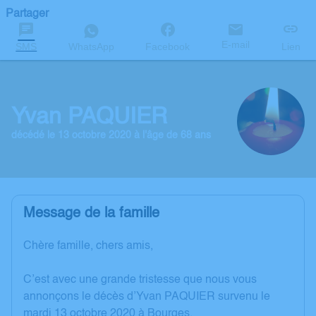
Partager
E-mail
SMS
WhatsApp
Facebook
Lien
Yvan PAQUIER
décédé le 13 octobre 2020 à l'âge de 68 ans
Message de la famille
Chère famille, chers amis,
C’est avec une grande tristesse que nous vous
annonçons le décès d’Yvan PAQUIER survenu le
mardi 13 octobre 2020 à Bourges.