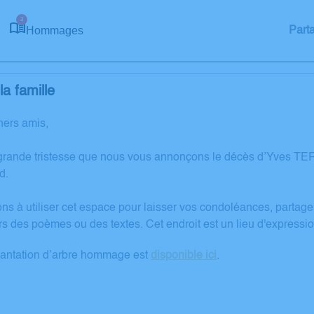
3
Hommages
Part
a famille
hers amis,
grande tristesse que nous vous annonçons le décès d’Yves TE
d.
ons à utiliser cet espace pour laisser vos condoléances, partag
rs des poèmes ou des textes. Cet endroit est un lieu d'expres
lantation d’arbre hommage est
disponible ici
.