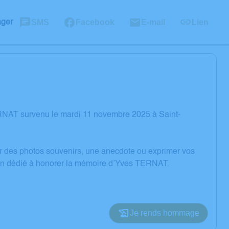
SMS
Facebook
E-mail
Lien
ager
RNAT survenu le mardi 11 novembre 2025 à Saint-
er des photos souvenirs, une anecdote ou exprimer vos
sion dédié à honorer la mémoire d’Yves TERNAT.
Je rends hommage