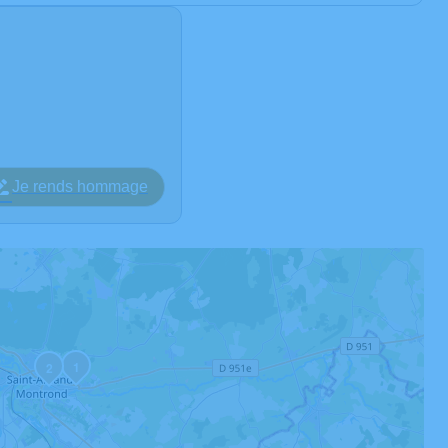
Je rends hommage
1
2