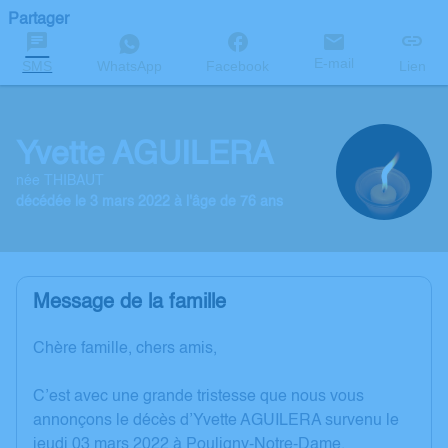
Partager
E-mail
SMS
WhatsApp
Facebook
Lien
Yvette AGUILERA
née THIBAUT
décédée le 3 mars 2022 à l'âge de 76 ans
Message de la famille
Chère famille, chers amis,
C’est avec une grande tristesse que nous vous
annonçons le décès d’Yvette AGUILERA survenu le
jeudi 03 mars 2022 à Pouligny-Notre-Dame.