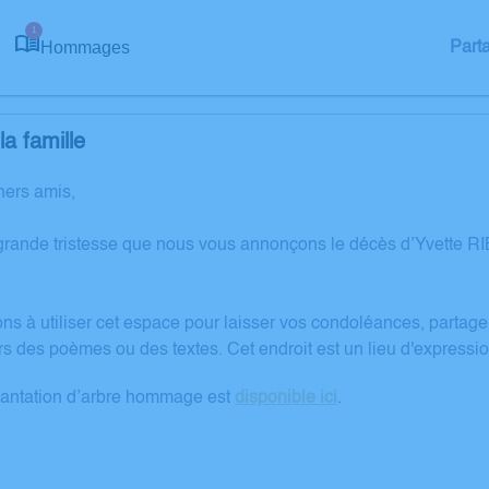
1
Hommages
Part
a famille
hers amis,
grande tristesse que nous vous annonçons le décès d’Yvette R
ons à utiliser cet espace pour laisser vos condoléances, partag
rs des poèmes ou des textes. Cet endroit est un lieu d'expressi
lantation d’arbre hommage est
disponible ici
.