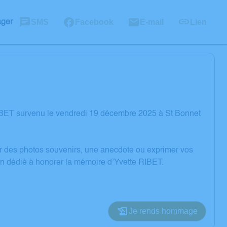
SMS
Facebook
E-mail
Lien
ager
IBET survenu le vendredi 19 décembre 2025 à St Bonnet
er des photos souvenirs, une anecdote ou exprimer vos
on dédié à honorer la mémoire d’Yvette RIBET.
Je rends hommage