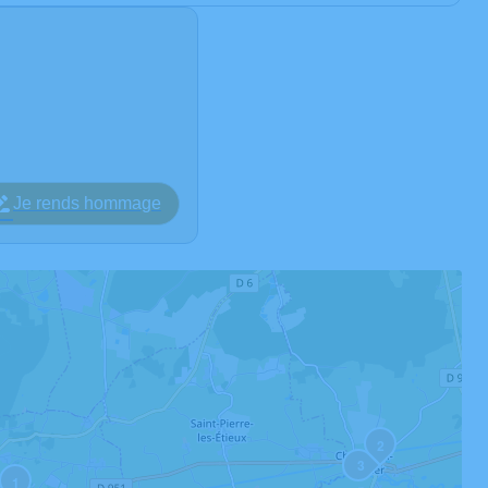
Je rends hommage
2
3
1