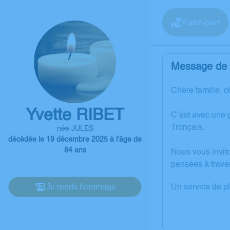
Faire-part
Message de l
Chère famille, c
Yvette RIBET
C’est avec une 
Tronçais.
née JULES
décédée le 19 décembre 2025 à l'âge de
84 ans
Nous vous invit
pensées à trave
Je rends hommage
Un service de p