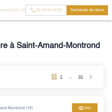
SERVICES AUX
ESPACES
PIERRES
02 48 60 60 60
Demande de devis
ence 24/24 7j/7
FAMILLES
HOMMAGES
PRECIEUSES
ire à Saint-Amand-Montrond
1
2
…
30
and-Montrond (18)
Voir