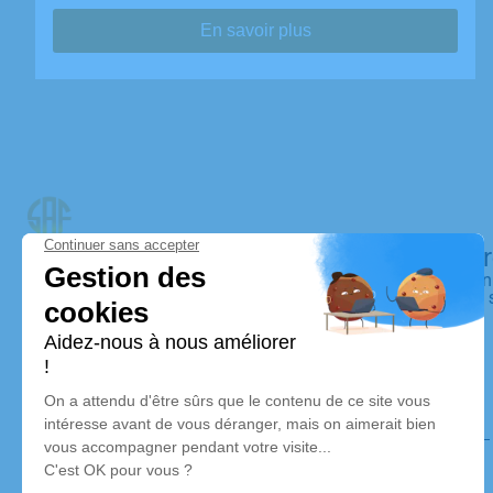
En savoir plus
Pompes funèbres Saint Amand Funérai
Nos équipes vous aident à honorer la mémoire de la person
perpétuer son souvenir dans le respect de ses volontés, de 
dignité dans son dernier voyage.
Nos agences
Moulins Funéraire
04 15 53 02 20
saint.amand.funeraire@groupe-ph.fr