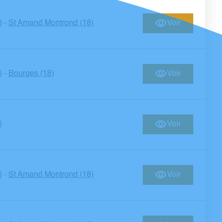
)
St Amand Montrond (18)
Voir
-
)
Bourges (18)
Voir
-
)
Voir
)
St Amand Montrond (18)
Voir
-