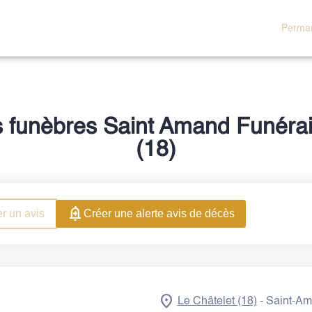
NUMENTS
NOS
NOTRE CHAMBRE
Perman
ÉRAIRES
AGENCES
FUNERAIRE
 funèbres Saint Amand Funéra
(18)
r un avis
Créer une alerte avis de décès
Le Châtelet (18)
Saint-Am
-