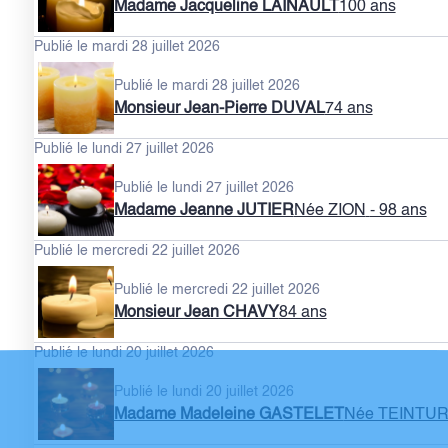
Madame Jacqueline LAINAULT
100 ans
Publié le mardi 28 juillet 2026
Publié le mardi 28 juillet 2026
Monsieur Jean-Pierre DUVAL
74 ans
Publié le lundi 27 juillet 2026
Publié le lundi 27 juillet 2026
Madame Jeanne JUTIER
Née ZION
- 98 ans
Publié le mercredi 22 juillet 2026
Publié le mercredi 22 juillet 2026
Monsieur Jean CHAVY
84 ans
Publié le lundi 20 juillet 2026
Publié le lundi 20 juillet 2026
Madame Madeleine GASTELET
Née TEINTUR