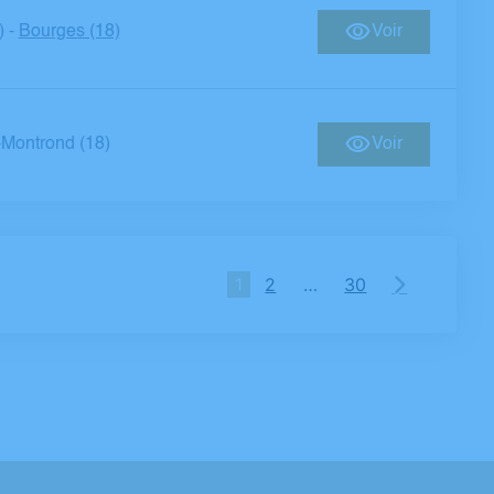
)
Bourges (18)
Voir
-
Montrond (18)
Voir
1
2
…
30