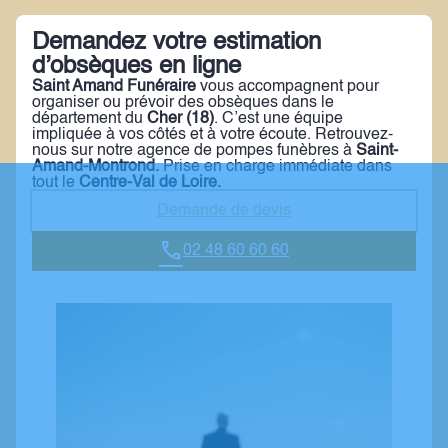
Demandez votre estimation
d’obsèques en ligne
Saint Amand Funéraire
vous accompagnent pour
organiser ou prévoir des obsèques dans le
département du
Cher
(18)
. C’est une équipe
impliquée à vos côtés et à votre écoute. Retrouvez-
nous sur notre agence de pompes funèbres à
Saint-
Amand-Montrond
.
Prise en charge immédiate dans
tout le
Centre-Val de Loire.
Demande de devis
02 48 60 60 60