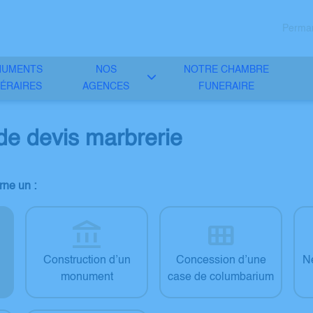
Perman
NUMENTS
NOS
NOTRE CHAMBRE
ÉRAIRES
AGENCES
FUNERAIRE
e devis marbrerie
ne un :
Construction d’un
Concession d’une
N
monument
case de columbarium