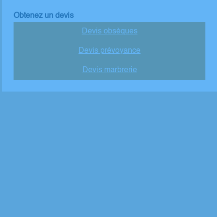
Obtenez un devis
Devis obsèques
Devis prévoyance
Devis marbrerie