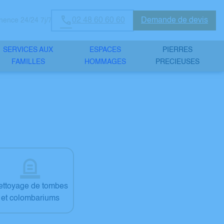
02 48 60 60 60
Demande de devis
ence 24/24 7j/7
SERVICES AUX
ESPACES
PIERRES
FAMILLES
HOMMAGES
PRECIEUSES
ettoyage de tombes
et colombariums