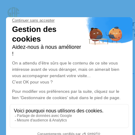
Pompes funèbres Saint Amand Funérai
Nos équipes vous aident à honorer la mémoire de la person
perpétuer son souvenir dans le respect de ses volontés, de 
dignité dans son dernier voyage.
Nos agences
Moulins Funéraire
04 15 53 02 20
saint.amand.funeraire@groupe-ph.fr
131 Route de Lyon – 03000 – Moulins
5/5 – 2 avis