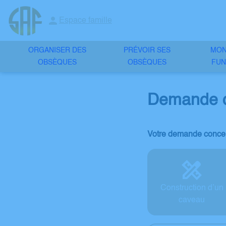
Aller
au
Espace famille
contenu
ORGANISER DES
PRÉVOIR SES
MO
OBSÈQUES
OBSÈQUES
FUN
Demande d
Votre demande concer
Construction d’un
caveau