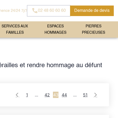
02 48 60 60 60
Demande de devis
ence 24/24 7j/7
SERVICES AUX
ESPACES
PIERRES
FAMILLES
HOMMAGES
PRECIEUSES
érailles et rendre hommage au défunt
1
…
42
43
44
…
51