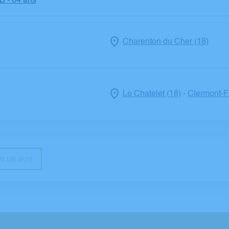
B
- 64 ans
Charenton du Cher (18)
Le Chatelet (18)
Clermont-F
-
r un avis