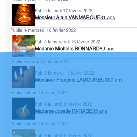
Publié le jeudi 17 février 2022
Monsieur Alain VANMARQUE
81 ans
Publié le mercredi 16 février 2022
Publié le mercredi 16 février 2022
Madame Michelle BONNARD
89 ans
Publié le mardi 15 février 2022
Publié le mardi 15 février 2022
Monsieur François LAMOUREUX
89 ans
Publié le lundi 14 février 2022
Publié le lundi 14 février 2022
Madame Josette PARAGE
85 ans
Publié le lundi 14 février 2022
Publié le lundi 14 février 2022