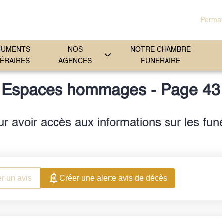
Perman
NUMENTS
NOS
NOTRE CHAMBRE
ÉRAIRES
AGENCES
FUNERAIRE
Espaces hommages - Page 43
 avoir accès aux informations sur les fun
r un avis
Créer une alerte avis de décès