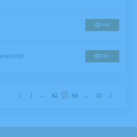
Voir
errand (63)
Voir
1
…
42
43
44
…
51