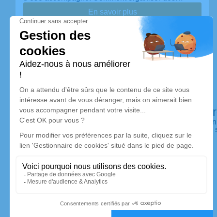
En savoir plus
Pompes funèbres Saint Amand Funérai
Nos équipes vous aident à honorer la mémoire de la person
perpétuer son souvenir dans le respect de ses volontés, de 
dignité dans son dernier voyage.